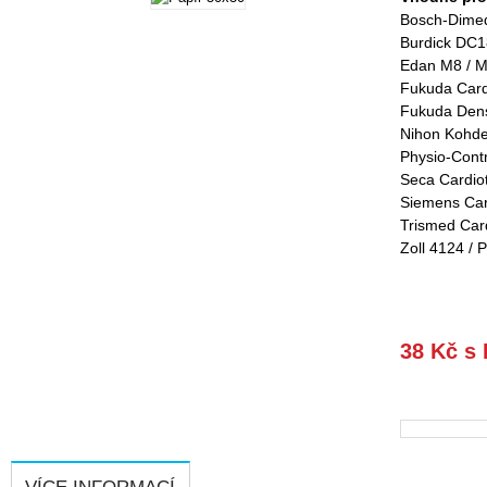
Bosch-Dime
Burdick DC1
Edan M8 / M
Fukuda Card
Fukuda Dens
Nihon Kohde
Physio-Contr
Seca Cardio
Siemens Car
Trismed Car
Zoll 4124 /
38 Kč s