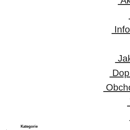
Ak
Inf
Jak
Dopr
Obcho
Kategorie