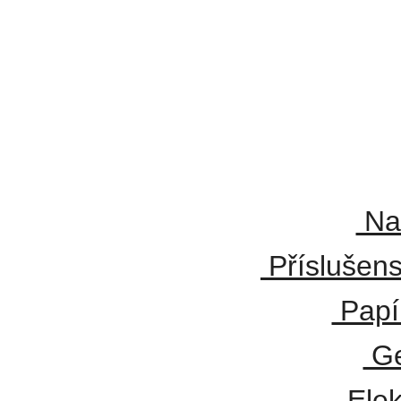
Nab
Příslušen
Papír
Ge
Elek